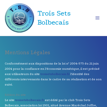
Aller
au
Trois Sets
contenu
Bolbecais
Mentions Légales
Conformément aux dispositions de la loi n° 2004-575 du 21 juin
2004 pour la confiance en l’économie numérique, il est précisé
aux utilisateurs du site
troisetsbolbecais.fr
l’identité des
différents intervenants dans le cadre de sa réalisation et de son
suivi.
Edition du site
Le site
troisetsbolbecais.fr
est édité par le club Trois Sets
Bolbecais, association loi 1901, situé Avenue Maréchal Joffre,