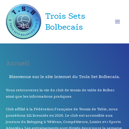
Aller
au
Trois Sets
contenu
Bolbecais
Accueil
Bienvenue sur le site internet du Trois Set Bolbecais.
Vous retrouverez la vie du club de tennis de table de Bolbec
ainsi que les informations pratiques.
Club affilié à la Fédération Française de Tennis de Table, nous
possédons 111 licenciés en 2026. Le club est accessible aux
joueurs du Babyping à Vétéran, Compétiteurs, Loisirs et « Sports
Adaptés ». Les entrainements sont dirigés deux jours la semaine